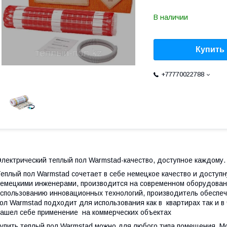
В наличии
Купить
+77770022788
лектрический теплый пол Warmstad-качество, доступное каждому.
еплый пол Warmstad сочетает в себе немецкое качество и доступ
емецкими инженерами, производится на современном оборудовани
спользованию инновационных технологий, производитель обеспеч
ол Warmstad подходит для использования как в квартирах так и в
ашел себе применение на коммерческих объектах
упить теплый пол Warmstad можно для любого типа помещения. М