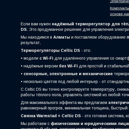
Электриче
Комплекты
основе на
Если вам нужен
надёжный терморегулятор для тёп
DS
. Это продуманное решение для управления электри
Мы находимся в
Алматы
и поставляем оборудование
п
результат.
Терморегуляторы Celtic DS
- это:
• модели
с Wi-Fi
для удалённого управления со смарт
• надёжные версии
без Wi-Fi
для простой и стабильной
•
сенсорные, электронные и механические
терморе
• несколько цветов под любой интерьер - от стандарт
С Celtic DS вы точно контролируете температуру, сни
работы тёплого пола, управлять системой из любой точк
Для максимального эффекта мы предлагаем
электрич
равномерный прогрев, минимальная толщина, быстрый 
Связка Warmstad + Celtic DS
- это готовая система, 
Мы работаем с
физическими и юридическими лица