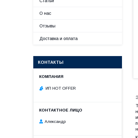
Статьи
О нас
Отзывы
Доставка и оплата
КОНТАКТЫ
ИП HOT OFFER
Э
Т
н
и
Александр
п
н
К