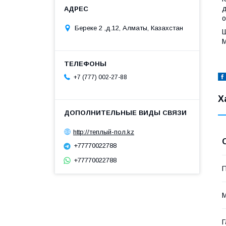
д
о
Береке 2 ,д.12, Алматы, Казахстан
Ш
М
+7 (777) 002-27-88
Х
http://теплый-пол.kz
+77770022788
+77770022788
П
М
Г