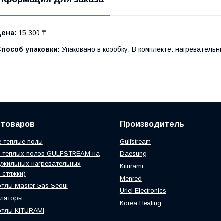
Цена:
15 300 ₸
Способ упаковки:
Упаковано в коробку. В комплекте: нагревательн
 товаров
Производитель
 теплые полы
Gulfstream
ы теплых полов GULFSTREAM на
Daesung
ужильных нагревательных
Kiturami
 стяжки)
Menred
отлы Master Gas Seoul
Uriel Electronics
уляторы
Korea Heating
отлы KITURAMI