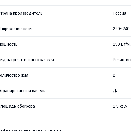
трана производитель
Россия
апряжение сети
220~240
Мощность
150 Вт/м.
ид нагревательного кабеля
Резисти
оличество жил
2
кранированный кабель
Да
лощадь обогрева
1.5 кв.м
нформация для заказа