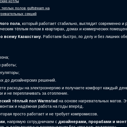
ские котлы
 теплых полов gulfstream на
гревательных секций
лого пола
, который работает стабильно, выглядит современно и
ческим тёплым полом в квартирах, домах и коммерческих помещен
о всему Казахстану
. Работаем быстро, по делу и без лишних о
фона;
 работы;
гуляторы;
ных до дизайнерских решений.
жаете расходы на электроэнергию и получаете комфорт каждый ден
и и не переплачивать за отопление.
еский тёплый пол Warmstad
на основе нагревательных матов. Э
монтаж и надёжная работа на годы вперёд.
которая просто работает и не требует компромиссов.
ми
, напрямую сотрудничаем с
дизайнерами, прорабами и мон