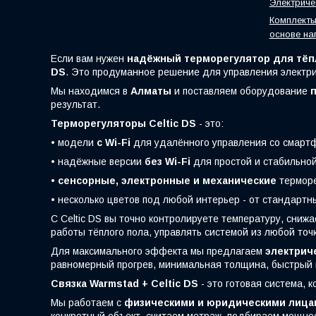
Электриче
Комплекты
основе на
Если вам нужен
надёжный терморегулятор для тёп
DS
. Это продуманное решение для управления электри
Мы находимся в
Алматы
и поставляем оборудование
п
результат.
Терморегуляторы Celtic DS
- это:
• модели
с Wi-Fi
для удалённого управления со смарт
• надёжные версии
без Wi-Fi
для простой и стабильной
•
сенсорные, электронные и механические
терморе
• несколько цветов под любой интерьер - от стандарт
С Celtic DS вы точно контролируете температуру, сни
работы тёплого пола, управлять системой из любой точк
Для максимального эффекта мы предлагаем
электрич
равномерный прогрев, минимальная толщина, быстрый 
Связка Warmstad + Celtic DS
- это готовая система, 
Мы работаем с
физическими и юридическими лица