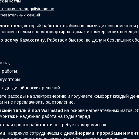
ские котлы
 теплых полов gulfstream на
гревательных секций
лого пола
, который работает стабильно, выглядит современно и
ческим тёплым полом в квартирах, домах и коммерческих помещен
о всему Казахстану
. Работаем быстро, по делу и без лишних о
фона;
 работы;
гуляторы;
ных до дизайнерских решений.
жаете расходы на электроэнергию и получаете комфорт каждый ден
и и не переплачивать за отопление.
еский тёплый пол Warmstad
на основе нагревательных матов. Э
монтаж и надёжная работа на годы вперёд.
которая просто работает и не требует компромиссов.
ми
, напрямую сотрудничаем с
дизайнерами, прорабами и мон