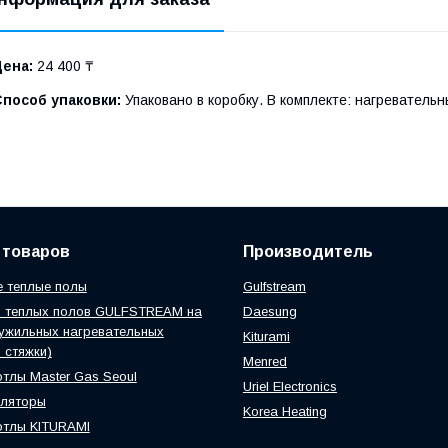
Цена:
24 400 ₸
Способ упаковки:
Упаковано в коробку. В комплекте: нагревательн
 товаров
Производитель
 теплые полы
Gulfstream
ы теплых полов GULFSTREAM на
Daesung
ужильных нагревательных
Kiturami
 стяжки)
Menred
отлы Master Gas Seoul
Uriel Electronics
уляторы
Korea Heating
отлы KITURAMI