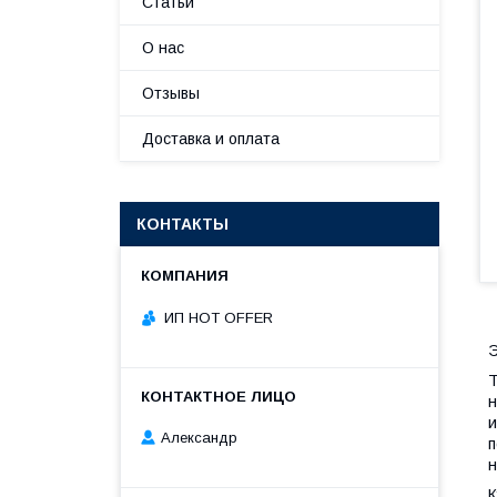
Статьи
О нас
Отзывы
Доставка и оплата
КОНТАКТЫ
ИП HOT OFFER
Э
Т
н
и
Александр
п
н
К