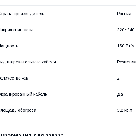
трана производитель
Россия
апряжение сети
220~240
Мощность
150 Вт/м.
ид нагревательного кабеля
Резисти
оличество жил
2
кранированный кабель
Да
лощадь обогрева
3.2 кв.м
нформация для заказа