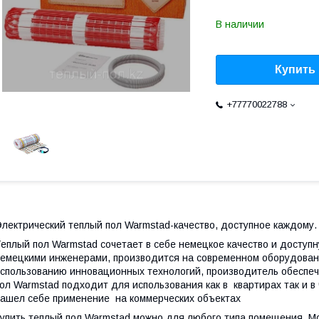
В наличии
Купить
+77770022788
лектрический теплый пол Warmstad-качество, доступное каждому.
еплый пол Warmstad сочетает в себе немецкое качество и доступ
емецкими инженерами, производится на современном оборудовани
спользованию инновационных технологий, производитель обеспеч
ол Warmstad подходит для использования как в квартирах так и в
ашел себе применение на коммерческих объектах
упить теплый пол Warmstad можно для любого типа помещения. М