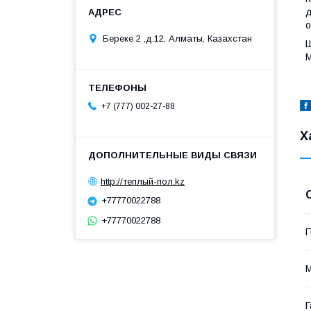
д
о
Береке 2 ,д.12, Алматы, Казахстан
Ш
М
+7 (777) 002-27-88
Х
http://теплый-пол.kz
+77770022788
+77770022788
П
М
Г