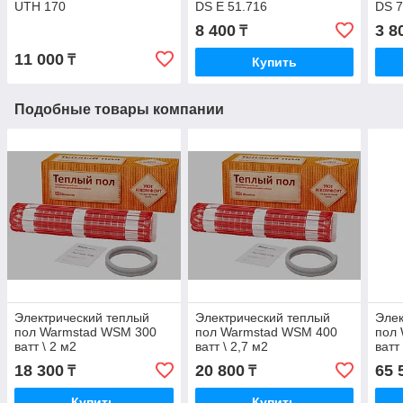
UTH 170
DS E 51.716
DS 7
8 400
3 8
₸
11 000
₸
Купить
Подобные товары компании
Электрический теплый
Электрический теплый
Элек
пол Warmstad WSM 300
пол Warmstad WSM 400
пол
ватт \ 2 м2
ватт \ 2,7 м2
ватт
18 300
20 800
65 
₸
₸
Купить
Купить