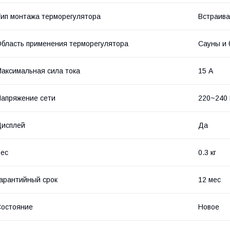
ип монтажа терморегулятора
Встраив
бласть применения терморегулятора
Сауны и 
аксимальная сила тока
15 А
апряжение сети
220~240
Дисплей
Да
ес
0.3 кг
арантийный срок
12 мес
остояние
Новое