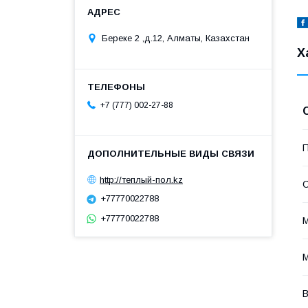
Береке 2 ,д.12, Алматы, Казахстан
Х
+7 (777) 002-27-88
П
http://теплый-пол.kz
С
+77770022788
+77770022788
М
М
В