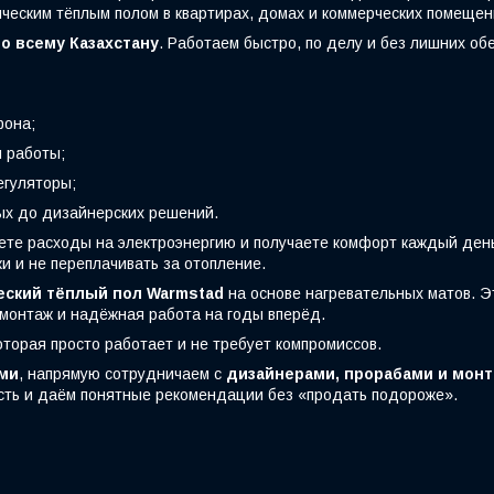
ческим тёплым полом в квартирах, домах и коммерческих помещен
о всему Казахстану
. Работаем быстро, по делу и без лишних о
фона;
 работы;
гуляторы;
ных до дизайнерских решений.
жаете расходы на электроэнергию и получаете комфорт каждый ден
и и не переплачивать за отопление.
еский тёплый пол Warmstad
на основе нагревательных матов. Э
монтаж и надёжная работа на годы вперёд.
которая просто работает и не требует компромиссов.
ми
, напрямую сотрудничаем с
дизайнерами, прорабами и мон
сть и даём понятные рекомендации без «продать подороже».