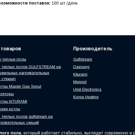
Возможности поставок:
100 шт./день
 товаров
Производитель
 теплые полы
Gulfstream
ы теплых полов GULFSTREAM на
Daesung
ужильных нагревательных
Kiturami
 стяжки)
Menred
отлы Master Gas Seoul
Uriel Electronics
уляторы
Korea Heating
отлы KITURAMI
ские котлы
 теплых полов gulfstream на
гревательных секций
лого пола
, который работает стабильно, выглядит современно и