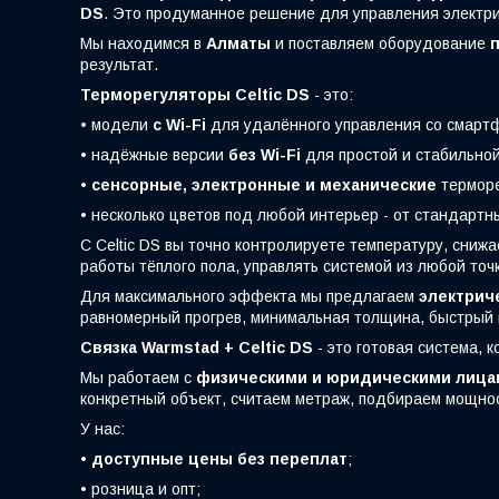
DS
. Это продуманное решение для управления электри
Мы находимся в
Алматы
и поставляем оборудование
п
результат.
Терморегуляторы Celtic DS
- это:
• модели
с Wi-Fi
для удалённого управления со смарт
• надёжные версии
без Wi-Fi
для простой и стабильной
•
сенсорные, электронные и механические
терморе
• несколько цветов под любой интерьер - от стандарт
С Celtic DS вы точно контролируете температуру, сни
работы тёплого пола, управлять системой из любой точк
Для максимального эффекта мы предлагаем
электрич
равномерный прогрев, минимальная толщина, быстрый 
Связка Warmstad + Celtic DS
- это готовая система, 
Мы работаем с
физическими и юридическими лица
конкретный объект, считаем метраж, подбираем мощно
У нас:
•
доступные цены без переплат
;
• розница и опт;