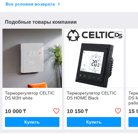
Все условия возврата
Подобные товары компании
Терморегулятор CELTIC
Терморегулятор CELTIC
Терм
DS M3H white
DS HOME Black
DS M
рабо
10 000
10 150
15 
₸
₸
Купить
Купить