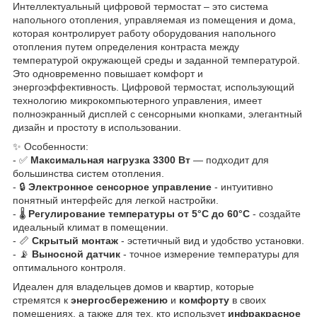
Интеллектуальный цифровой термостат – это система
напольного отопления, управляемая из помещения и дома,
которая контролирует работу оборудования напольного
отопления путем определения контраста между
температурой окружающей среды и заданной температурой.
Это одновременно повышает комфорт и
энергоэффективность. Цифровой термостат, использующий
технологию микрокомпьютерного управления, имеет
полноэкранный дисплей с сенсорными кнопками, элегантный
дизайн и простоту в использовании.
✨ Особенности:
- ✅
Максимальная нагрузка 3300 Вт
— подходит для
большинства систем отопления.
- 🔒
Электронное сенсорное управление
- интуитивно
понятный интерфейс для легкой настройки.
- 🌡️
Регулирование температуры от 5°C до 60°C
- создайте
идеальный климат в помещении.
- 📏
Скрытый монтаж
- эстетичный вид и удобство установки.
- 📡
Выносной датчик
- точное измерение температуры для
оптимального контроля.
Идеален для владельцев домов и квартир, которые
стремятся к
энергосбережению
и
комфорту
в своих
помещениях, а также для тех, кто использует
инфракрасное