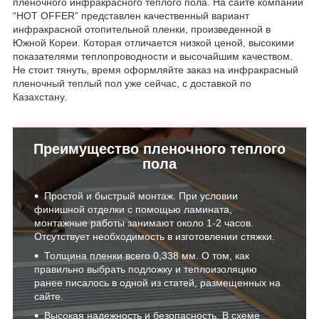
пленочного инфракрасного теплого пола. На сайте компании
“HOT OFFER” представлен качественный вариант
инфракрасной отопительной пленки, произведенной в
Южной Кореи. Которая отличается низкой ценой, высокими
показателями теплопроводности и высочайшим качеством.
Не стоит тянуть, время оформляйте заказ на инфракрасный
пленочный теплый пол уже сейчас, с доставкой по
Казахстану.
Преимущество пленочного теплого
пола
Простой и быстрый монтаж. При условии
финишной отделки с помощью ламината,
монтажные работы занимают около 1-2 часов.
Отсутствует необходимость в изготовлении стяжки.
Толщина пленки всего 0,338 мм. О том, как
правильно выбрать подложку и теплоизоляцию
ранее писалось в одной из статей, размещенных на
сайте.
Высокая надежность и безопасность. В схеме