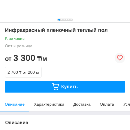
Инфракрасный пленочный теплый пол
В наличии
Опт и розница
3 300
от
₸/м
2 700 ₸
от 200 м
Купить
Описание
Характеристики
Доставка
Оплата
Усл
Описание