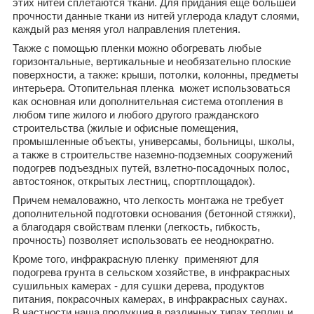
этих нитей сплетаются ткани. Для придания ещё большей
прочности данные ткани из нитей углерода кладут слоями,
каждый раз меняя угол направления плетения.
Также с помощью пленки можно обогревать любые
горизонтальные, вертикальные и необязательно плоские
поверхности, а также: крыши, потолки, колонны, предметы
интерьера. Отопительная пленка может использоваться
как основная или дополнительная система отопления в
любом типе жилого и любого другого гражданского
строительства (жилые и офисные помещения,
промышленные объекты, универсамы, больницы, школы,
а также в строительстве наземно-подземных сооружений
подогрев подъездных путей, взлетно-посадочных полос,
автостоянок, открытых лестниц, спортплощадок).
Причем немаловажно, что легкость монтажа не требует
дополнительной подготовки основания (бетонной стяжки),
а благодаря свойствам пленки (легкость, гибкость,
прочность) позволяет использовать ее неоднократно.
Кроме того, инфракрасную пленку применяют для
подогрева грунта в сельском хозяйстве, в инфракрасных
сушильных камерах - для сушки дерева, продуктов
питания, покрасочных камерах, в инфракрасных саунах.
В частности наша продукция в различных типах теплиц и