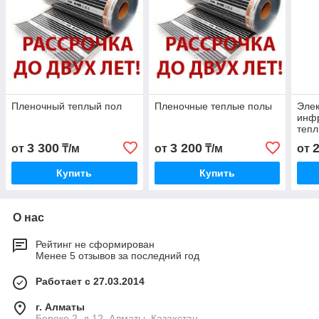
Пленочный теплый пол
Пленочные теплые полы
Элек
инф
теп
3 300
3 200
от
₸/м
от
₸/м
от
Купить
Купить
О нас
Рейтинг не сформирован
Менее 5 отзывов за последний год
Работает с 27.03.2014
г. Алматы
Береке 2 ,д.12, Алматы, Казахстан