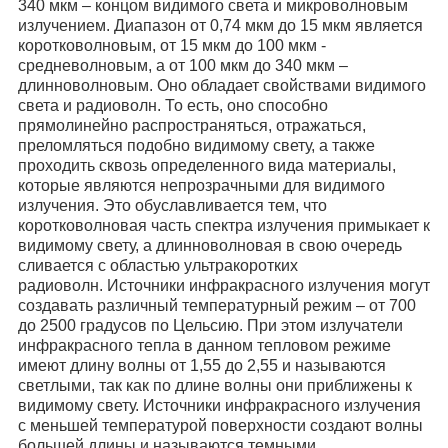
340 мкм – концом видимого света и микроволновым
излучением. Диапазон от 0,74 мкм до 15 мкм является
коротковолновым, от 15 мкм до 100 мкм -
средневолновым, а от 100 мкм до 340 мкм –
длинноволновым. Оно обладает свойствами видимого
света и радиоволн. То есть, оно способно
прямолинейно распространяться, отражаться,
преломляться подобно видимому свету, а также
проходить сквозь определенного вида материалы,
которые являются непрозрачными для видимого
излучения. Это обуславливается тем, что
коротковолновая часть спектра излучения примыкает к
видимому свету, а длинноволновая в свою очередь
сливается с областью ультракоротких
радиоволн.
Источники инфракрасного излучения могут
создавать различный температурный режим – от 700
до 2500 градусов по Цельсию. При этом излучатели
инфракрасного тепла в данном тепловом режиме
имеют длину волны от 1,55 до 2,55 и называются
светлыми, так как по длине волны они приближены к
видимому свету. Источники инфракрасного излучения
с меньшей температурой поверхности создают волны
большей длины и называются темными.